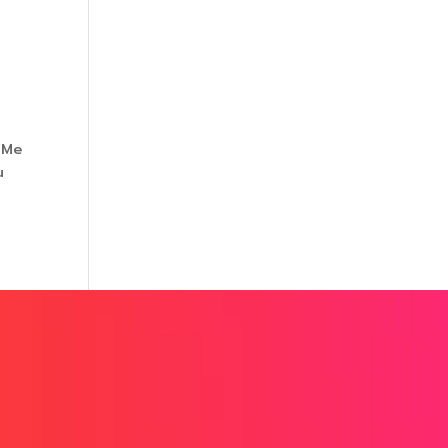
‘Me
u