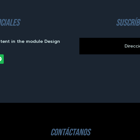
ciales
suscríb
ntent in the module Design
contáctanos