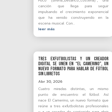
Poco (sirena_besarico_costeña)”, una
canción que llega para seguir
impulsando el crecimiento exponencial
que ha venido construyendo en la
escena musical. Con...
leer más
Tres exfutbolistas y un creador
digital se unen en “El Camerino”, un
nuevo formato para hablar de fútbol
sin libretos
Abr 30, 2026
Cuatro miradas distintas, un mismo
punto de encuentro: el fútbol. Así
nace El Camerino, un nuevo formato que
reúne a tres exfutbolistas profesionales
y a un creador de contenido para abrir