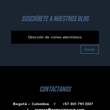
suscríbete a nuestros blog
Enviar
contáctanos
Bogotá – Colombia /
+57 301 791 3337
/
prensa@agenciajaque.com