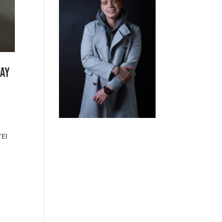
lay
“El