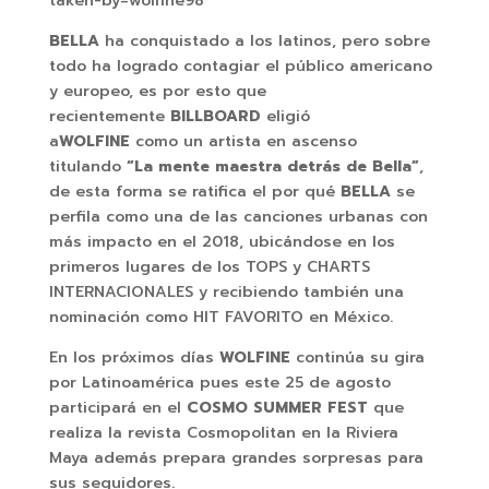
taken-by=wolfine98
BELLA
ha conquistado a los latinos, pero sobre
todo ha logrado contagiar el público americano
y europeo, es por esto que
recientemente
BILLBOARD
eligió
a
WOLFINE
como un artista en ascenso
titulando
“La mente maestra detrás de Bella”
,
de esta forma se ratifica el por qué
BELLA
se
perfila como una de las canciones urbanas con
más impacto en el 2018, ubicándose en los
primeros lugares de los TOPS y CHARTS
INTERNACIONALES y recibiendo también una
nominación como HIT FAVORITO en México.
En los próximos días
WOLFINE
continúa su gira
por Latinoamérica pues este 25 de agosto
participará en el
COSMO SUMMER FEST
que
realiza la revista Cosmopolitan en la Riviera
Maya además prepara grandes sorpresas para
sus seguidores.