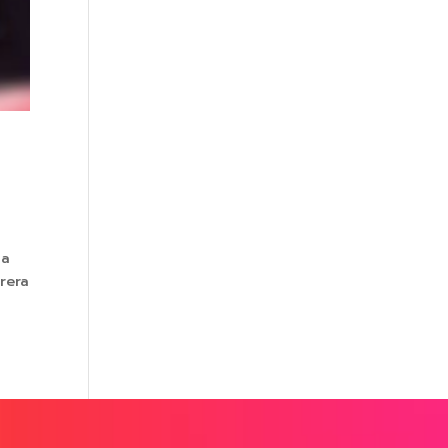
ma
rera