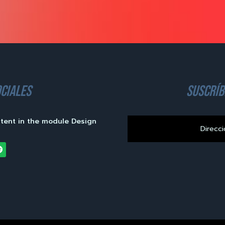
ciales
suscríb
ntent in the module Design