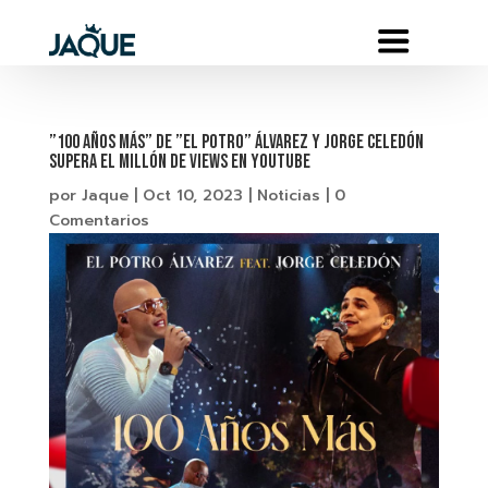
”100 Años más” de ”El Potro” Álvarez y Jorge Celedón
supera el millón de views en YouTube
por
Jaque
|
Oct 10, 2023
|
Noticias
|
0
Comentarios