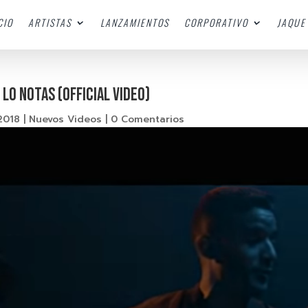
CIO
ARTISTAS
LANZAMIENTOS
CORPORATIVO
JAQUE 
 Lo Notas (Official Video)
2018
|
Nuevos Videos
|
0 Comentarios