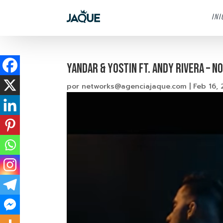
INI
Yandar & Yostin Ft. Andy Rivera – No
por
networks@agenciajaque.com
|
Feb 16, 