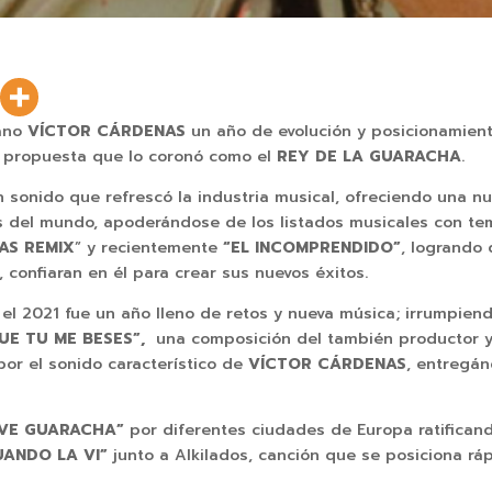
iano
VÍCTOR CÁRDENAS
un año de evolución y posicionamient
u propuesta que lo coronó como el
REY DE LA GUARACHA
.
n sonido que refrescó la industria musical, ofreciendo una 
s del mundo, apoderándose de los listados musicales con t
PAS REMIX
” y recientemente
“EL INCOMPRENDIDO”
, logrando 
, confiaran en él para crear sus nuevos éxitos.
, el 2021 fue un año lleno de retos y nueva música; irrumpie
UE TU ME BESES”,
una composición del también productor y
or el sonido característico de
VÍCTOR CÁRDENAS
, entregán
OVE GUARACHA”
por diferentes ciudades de Europa ratificand
UANDO LA VI”
junto a Alkilados, canción que se posiciona rá