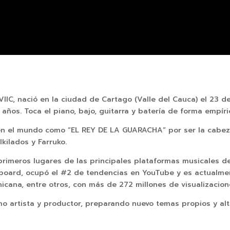
, nació en la ciudad de Cartago (Valle del Cauca) el 23 de 
ños. Toca el piano, bajo, guitarra y batería de forma empír
 el mundo como “EL REY DE LA GUARACHA” por ser la cabeza 
kilados y Farruko.
 primeros lugares de las principales plataformas musicales 
illboard, ocupó el #2 de tendencias en YouTube y es actualm
icana, entre otros, con más de 272 millones de visualizacio
artista y productor, preparando nuevo temas propios y alt