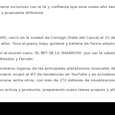
ente victorioso con la fe y confianza que este nuevo año se
o y propuesta diferente.
, nació en la ciudad de Cartago (Valle del Cauca) el 23 de 
ños. Toca el piano, bajo, guitarra y batería de forma empír
 el mundo como “EL REY DE LA GUARACHA” por ser la cabeza 
kilados y Farruko.
 primeros lugares de las principales plataformas musicales 
illboard, ocupó el #2 de tendencias en YouTube y es actualm
icana, entre otros, con más de 272 millones de visualizacio
artista y productor, preparando nuevo temas propios y alt