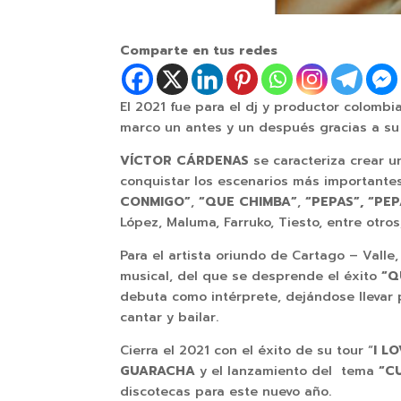
Comparte en tus redes
El 2021 fue para el dj y productor colomb
marco un antes y un después gracias a s
VÍCTOR CÁRDENAS
se caracteriza crear u
conquistar los escenarios más importante
CONMIGO”
,
“QUE CHIMBA”
,
“PEPAS”, “PE
López, Maluma, Farruko, Tiesto, entre otros
Para el artista oriundo de Cartago – Valle
musical, del que se desprende el éxito
“Q
debuta como intérprete, dejándose llevar p
cantar y bailar.
Cierra el 2021 con el éxito de su tour “
I L
GUARACHA
y el lanzamiento del tema
“C
discotecas para este nuevo año.