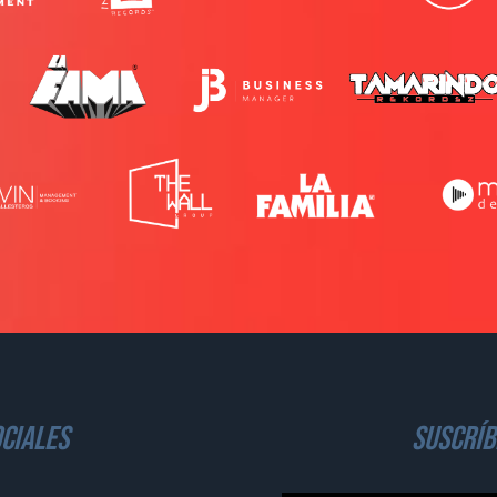
ciales
suscríb