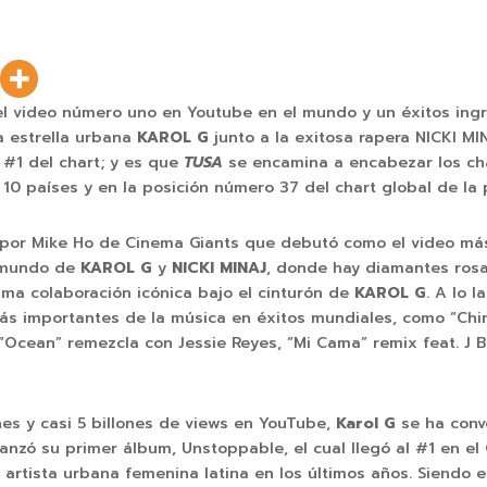
 video número uno en Youtube en el mundo y un éxitos ingr
a estrella urbana
KAROL G
junto a la exitosa rapera NICKI M
#1 del chart; y es que
TUSA
se encamina a encabezar los cha
10 países y en la posición número 37 del chart global de la 
o por Mike Ho de Cinema Giants que debutó como el video más
o mundo de
KAROL G
y
NICKI MINAJ
, donde hay diamantes rosa
tima colaboración icónica bajo el cinturón de
KAROL G
. A lo 
ás importantes de la música en éxitos mundiales, como “Ch
“Ocean” remezcla con Jessie Reyes, “Mi Cama” remix feat. J B
es y casi 5 billones de views en YouTube,
Karol G
se ha conv
anzó su primer álbum, Unstoppable, el cual llegó al #1 en el C
 artista urbana femenina latina en los últimos años. Siendo 