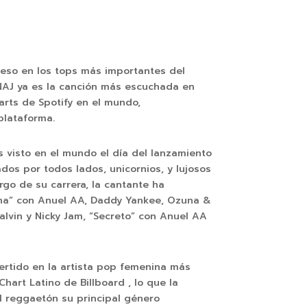
eso en los tops más importantes del
INAJ ya es la canción más escuchada en
rts de Spotify en el mundo,
plataforma.
 visto en el mundo el día del lanzamiento
dos por todos lados, unicornios, y lujosos
largo de su carrera, la cantante ha
ina” con Anuel AA, Daddy Yankee, Ozuna &
alvin y Nicky Jam, “Secreto” con Anuel AA
ertido en la artista pop femenina más
hart Latino de Billboard , lo que la
el reggaetón su principal género