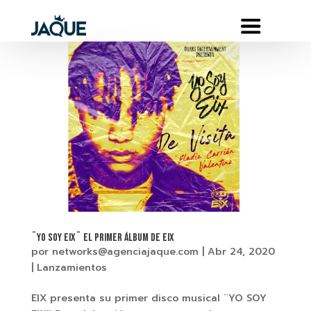
¨YO SOY EIX¨ El primer Álbum de EIX
por
networks@agenciajaque.com
|
Abr 24, 2020
|
Lanzamientos
EIX presenta su primer disco musical ¨YO SOY