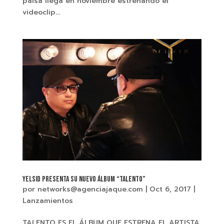
paisa llega en noviembre estrenando el
videoclip...
YELSID presenta su nuevo álbum “TALENTO”
por
networks@agenciajaque.com
|
Oct 6, 2017
|
Lanzamientos
TALENTO ES EL ÁLBUM QUE ESTRENA EL ARTISTA