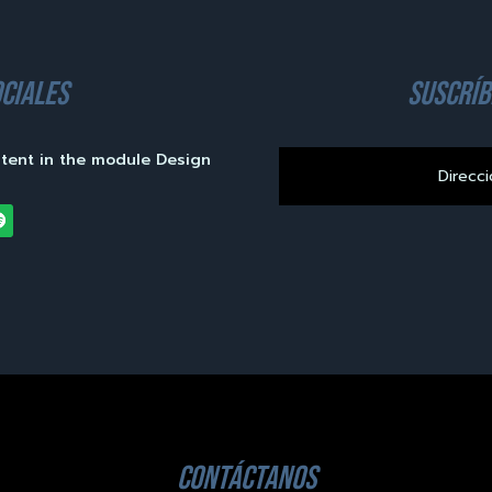
ciales
suscríb
ntent in the module Design
contáctanos