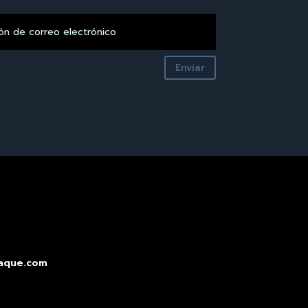
Enviar
aque.com