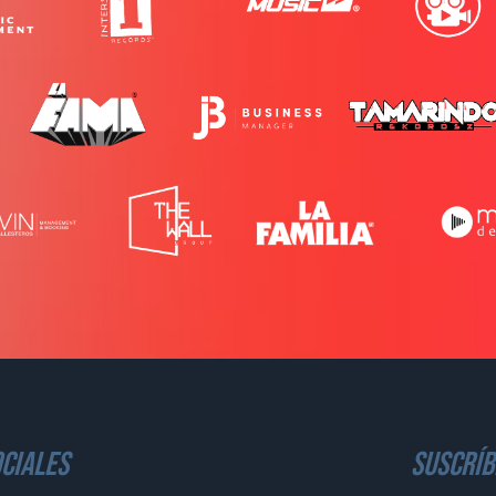
ciales
suscríb