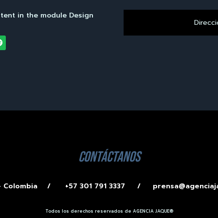
ntent in the module Design
contáctanos
 – Colombia /
+57 301 791 3337 /
prensa@agenciaj
Todos los derechos reservados de AGENCIA JAQUE®