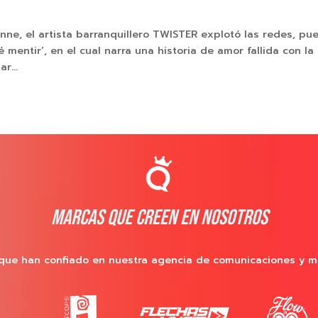
nne, el artista barranquillero TWISTER explotó las redes, pu
é mentir’, en el cual narra una historia de amor fallida con la
r...
MARCAS QUE CREEN EN NOSOTROS
que han confiado en nuestra agencia de comunicaciones y m