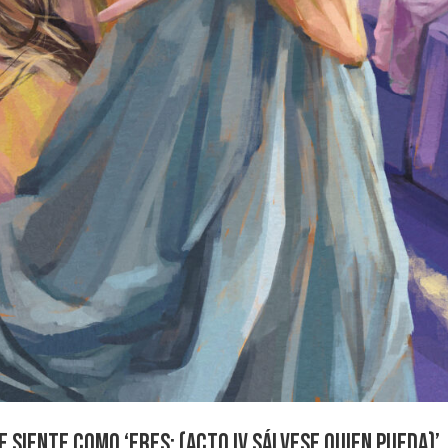
 siente como ‘ERES: (Acto IV Sálvese quien pueda)’,