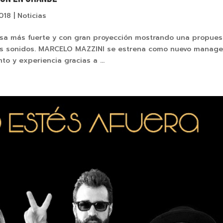
2018
|
Noticias
resa más fuerte y con gran proyección mostrando una propues
tes sonidos. MARCELO MAZZINI se estrena como nuevo manage
o y experiencia gracias a ...