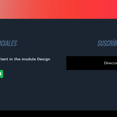
ciales
suscríb
ntent in the module Design