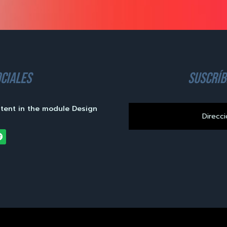
ciales
suscríb
ntent in the module Design