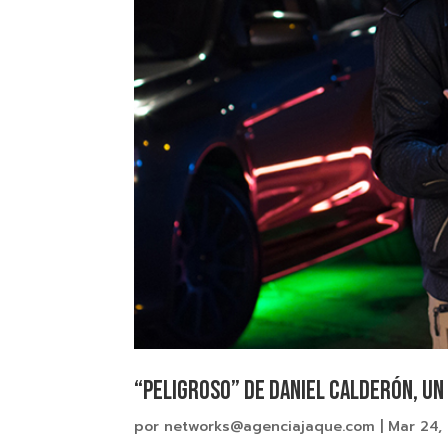
“Peligroso” de Daniel Calderón, un 
por
networks@agenciajaque.com
|
Mar 24,