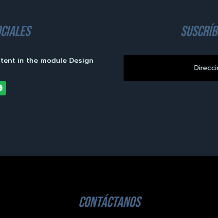
ciales
suscríb
ntent in the module Design
contáctanos