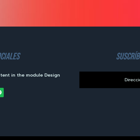
ciales
suscríb
ntent in the module Design