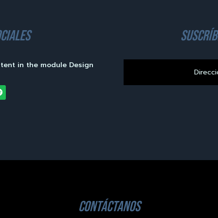
ciales
suscríb
ntent in the module Design
contáctanos