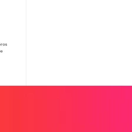
eros
de