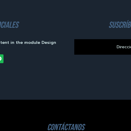
ciales
suscríb
ntent in the module Design
contáctanos