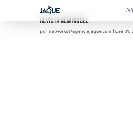
INI
Revista New Model
por
networks@agenciajaque.com
|
Ene 31, 