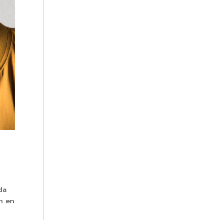
da
n en