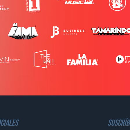
ciales
suscríb