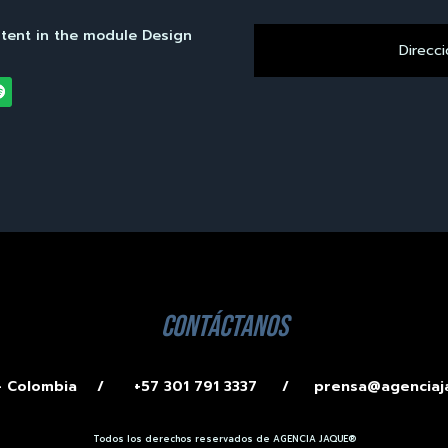
ntent in the module Design
contáctanos
 – Colombia /
+57 301 791 3337 /
prensa@agenciaj
Todos los derechos reservados de AGENCIA JAQUE®