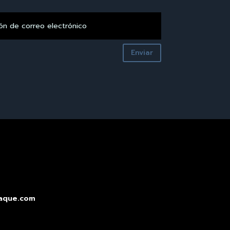
Enviar
aque.com