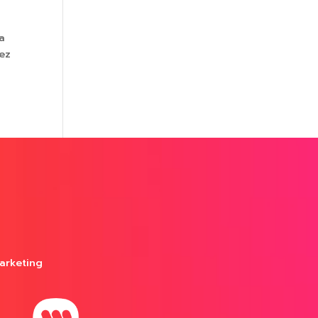
a
vez
arketing