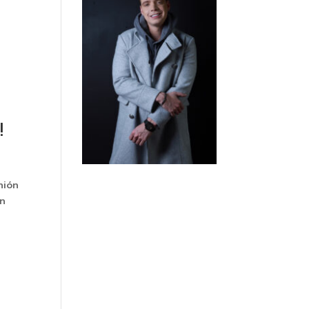
!
nión
ón