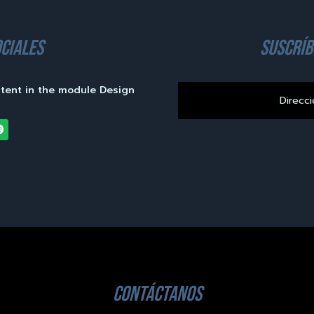
ciales
suscríb
ntent in the module Design
contáctanos