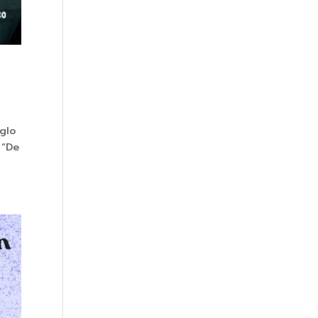
glo
 “De