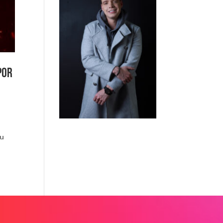
Por
su