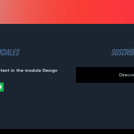
ciales
suscríb
ntent in the module Design