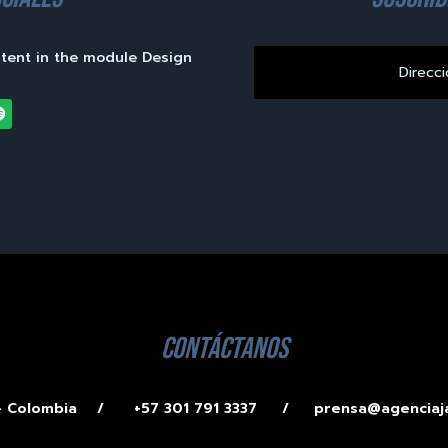
ntent in the module Design
contáctanos
 – Colombia /
+57 301 791 3337 /
prensa@agenciaj