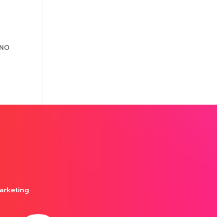
MNO
arketing