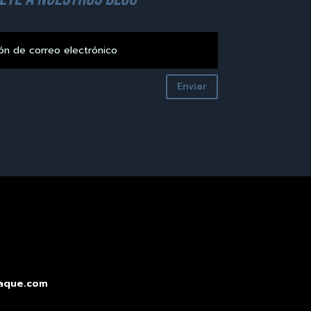
Enviar
aque.com