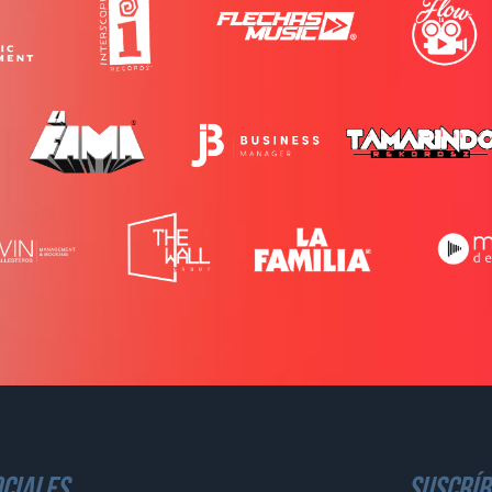
ciales
suscríb