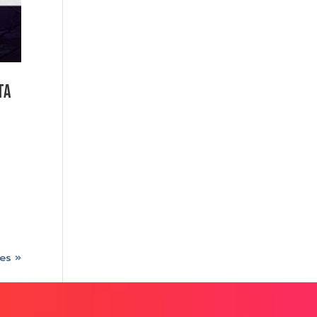
ta
es »