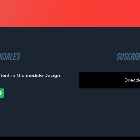
ciales
suscríb
ntent in the module Design