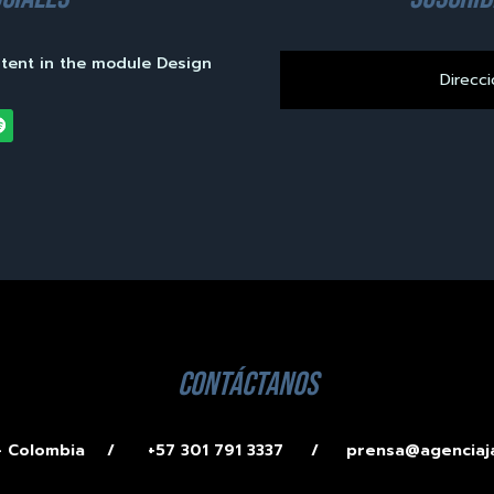
ntent in the module Design
contáctanos
 – Colombia /
+57 301 791 3337 /
prensa@agenciaj