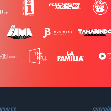
ciales
suscríb