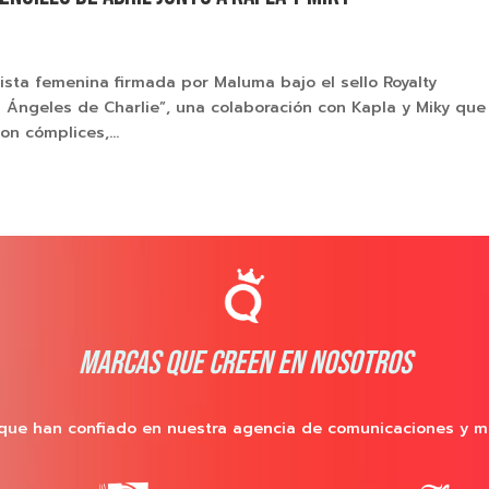
ista femenina firmada por Maluma bajo el sello Royalty
 Ángeles de Charlie”, una colaboración con Kapla y Miky que
on cómplices,...
MARCAS QUE CREEN EN NOSOTROS
que han confiado en nuestra agencia de comunicaciones y m