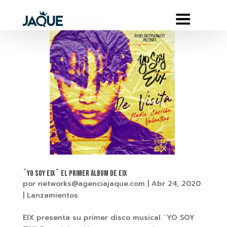
¨YO SOY EIX¨ El primer Álbum de EIX
por
networks@agenciajaque.com
|
Abr 24, 2020
|
Lanzamientos
EIX presenta su primer disco musical ¨YO SOY