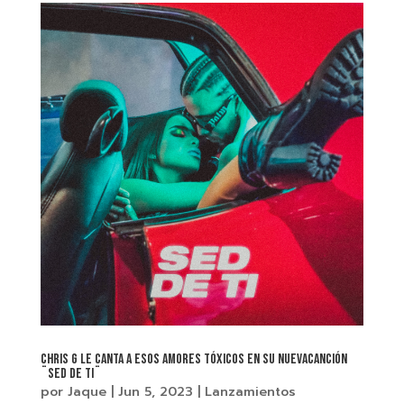
Chris G le canta a esos amores tóxicos en su nuevacanción
¨Sed De Ti¨
por
Jaque
|
Jun 5, 2023
|
Lanzamientos