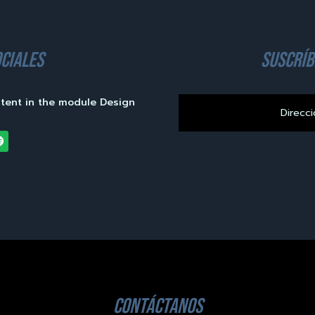
ciales
suscríb
ntent in the module Design
contáctanos