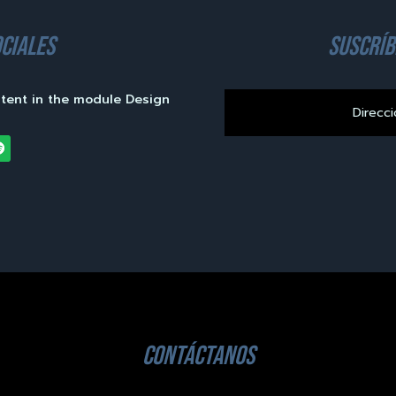
ciales
suscríb
ntent in the module Design
contáctanos