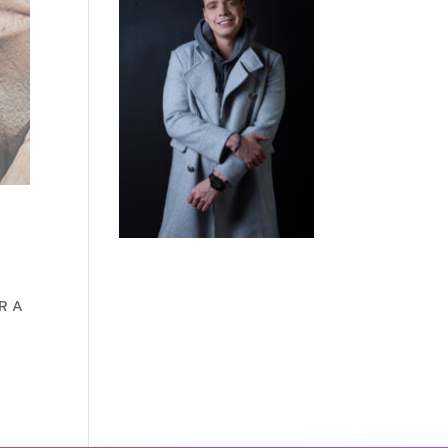
R A
O