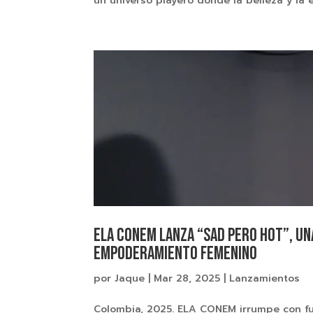
un universo playero donde la belleza y la e
ELA CONEM lanza “SAD PERO HOT”, un
empoderamiento femenino
por
Jaque
|
Mar 28, 2025
|
Lanzamientos
Colombia, 2025. ELA CONEM irrumpe con fu