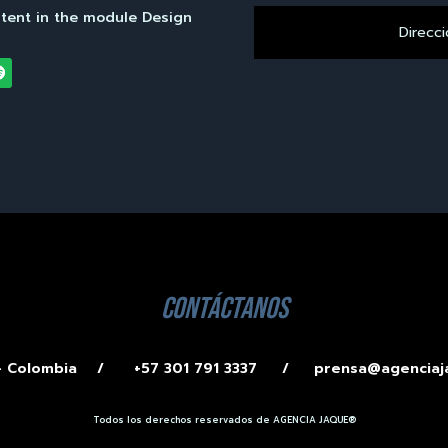
ntent in the module Design
contáctanos
 – Colombia /
+57 301 791 3337 /
prensa@agenciaj
Todos los derechos reservados de AGENCIA JAQUE®