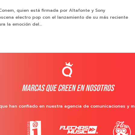
 Conem, quien está firmada por Altafonte y Sony
 escena electro pop con el lanzamiento de su más reciente
ra la emoción del...
MARCAS QUE CREEN EN NOSOTROS
que han confiado en nuestra agencia de comunicaciones y m