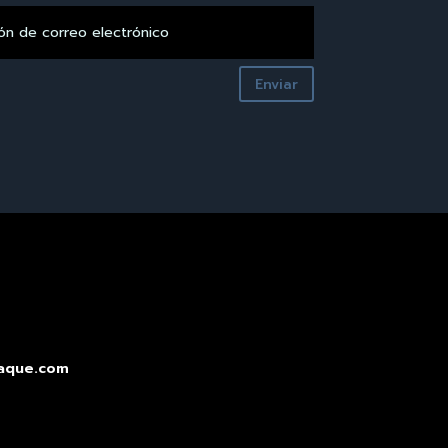
Enviar
aque.com