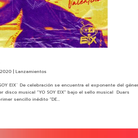
X
 2020
|
Lanzamientos
 SOY EIX¨ De celebración se encuentra el exponente del géne
er disco musical “YO SOY EIX” bajo el sello musical Duars
mer sencillo inédito “DE...