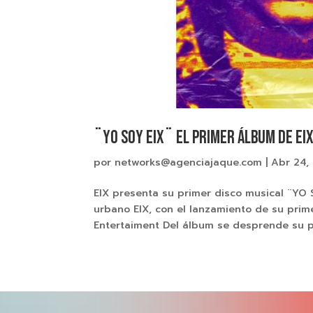
¨YO SOY EIX¨ El primer Álbum de EI
por
networks@agenciajaque.com
|
Abr 24,
EIX presenta su primer disco musical ¨YO
urbano EIX, con el lanzamiento de su prim
Entertaiment Del álbum se desprende su pri