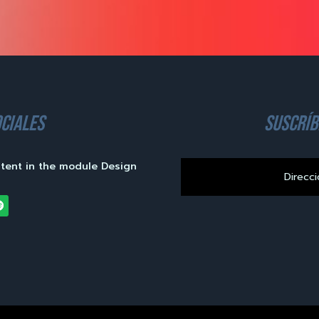
ciales
suscríb
ntent in the module Design