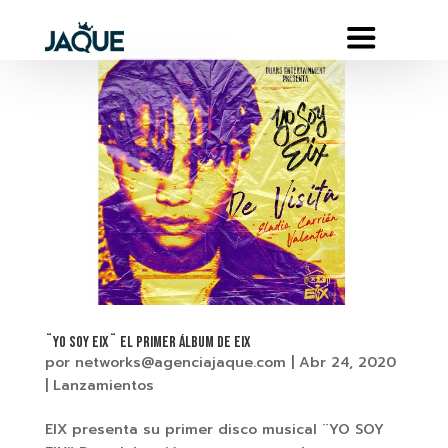
¨YO SOY EIX¨ El primer Álbum de EIX
por
networks@agenciajaque.com
|
Abr 24, 2020
|
Lanzamientos
EIX presenta su primer disco musical ¨YO SOY