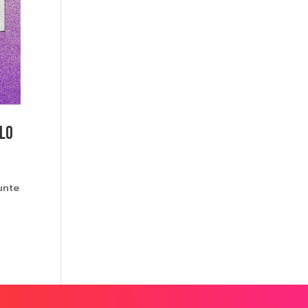
LLO
unte