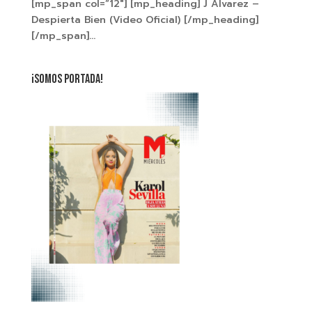
[mp_span col=”12″] [mp_heading] J Alvarez –
Despierta Bien (Video Oficial) [/mp_heading]
[/mp_span]...
¡SOMOS PORTADA!