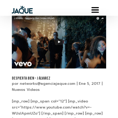
Despierta Bien – J Álvarez
por
networks@agenciajaque.com
|
Ene 5, 2017
|
Nuevos Videos
[mp_row] [mp_span col=”12″] [mp_video
src=”https://www.youtube.com/watch?v=-
WUslApmUZo”] [/mp_span] [/mp_row] [mp_row]