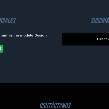
ciales
suscríb
ntent in the module Design
contáctanos