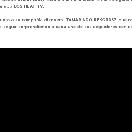
 la app
LOS HEAT TV.
 junto a su compañía disquera
TAMARINDO REKORDSZ
que r
ra seguir sorprendiendo a cada uno de sus seguidores con c