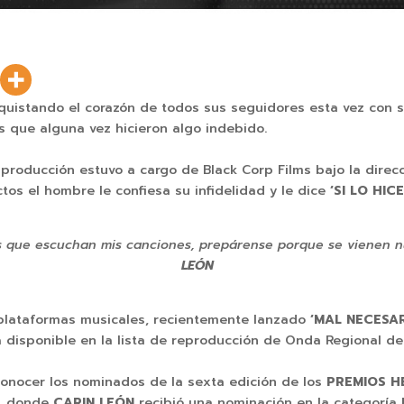
quistando el corazón de todos sus seguidores esta vez con s
 que alguna vez hicieron algo indebido.
a producción estuvo a cargo de Black Corp Films bajo la direc
tos el hombre le confiesa su infidelidad y le dice
‘SI LO HIC
s que escuchan mis canciones, prepárense porque se vienen 
LEÓN
 plataformas musicales, recientemente lanzado
‘MAL NECESA
 disponible en la lista de reproducción de Onda Regional de
conocer los nominados de la sexta edición de los
PREMIOS H
a, donde
CARIN LEÓN
recibió una nominación en la categoría