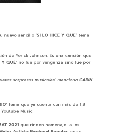
u nuevo sencillo
‘SI LO HICE Y QUÉ’
tema
ción de Yerick Johnson. Es una canción que
E Y QUÉ’
no fue por venganza sino fue por
nuevas sorpresas musicales’ menciona
CARIN
RIO’
tema que ya cuenta con más de 1,8
 Youtube Music.
EAT 2021
que rinden homenaje a los
Mejor Artista Regional Popular,
ya se