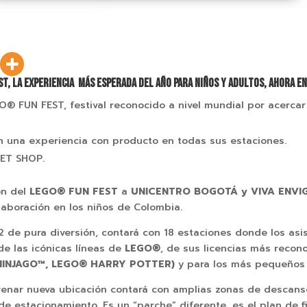
T, LA EXPERIENCIA MÁS ESPERADA DEL AÑO PARA NIÑOS Y ADULTOS, AHORA E
GO
® FUN FEST, festival reconocido a nivel mundial por acercar
n una experiencia con producto en todas sus estaciones.
KET SHOP.
ón del
LEGO
® FUN FEST
a
UNICENTRO BOGOTÁ y VIVA ENVI
laboración en los niños de Colombia.
 de pura diversión, contará con 18 estaciones donde los asi
e las icónicas líneas de
LEGO
®
, de sus licencias más reco
NINJAGO™,
LEGO
® HARRY POTTER)
y para los más pequeños
renar nueva ubicación contará con amplias zonas de descans
 de estacionamiento. Es un “parche” diferente, es el plan de