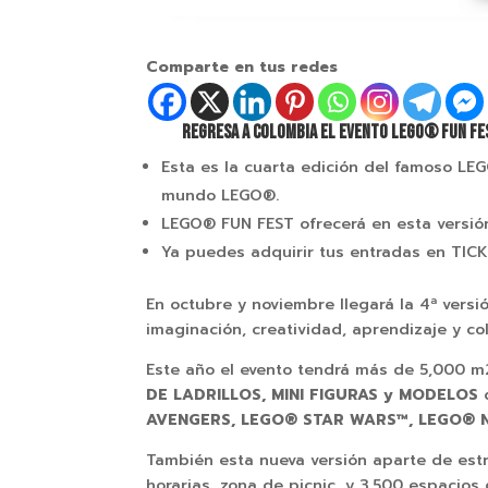
Comparte en tus redes
REGRESA A COLOMBIA EL EVENTO
LEGO
® FUN FES
Esta es la cuarta edición del famoso
LE
mundo
LEGO
®.
LEGO
® FUN FEST ofrecerá en esta versió
Ya puedes adquirir tus entradas en TIC
En octubre y noviembre llegará la 4ª versi
imaginación, creatividad, aprendizaje y co
Este año el evento tendrá más de 5,000 m2
DE LADRILLOS, MINI FIGURAS y MODELOS
d
AVENGERS,
LEGO
® STAR WARS™,
LEGO
® 
También esta nueva versión aparte de est
horarias, zona de picnic, y 3.500 espacios