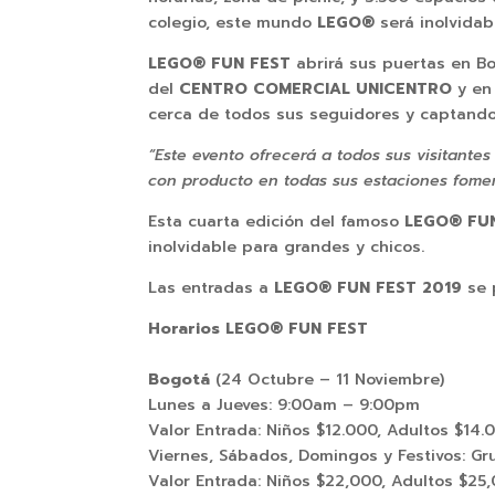
colegio, este mundo
LEGO
®
será inolvidab
LEGO
® FUN FEST
abrirá sus puertas en B
del
CENTRO COMERCIAL UNICENTRO
y en
cerca de todos sus seguidores y captando 
“Este evento ofrecerá a todos sus visitante
con producto en todas sus estaciones foment
Esta cuarta edición del famoso
LEGO
® FU
inolvidable para grandes y chicos.
Las entradas a
LEGO
® FUN FEST 2019
se 
Horarios
LEGO
® FUN FEST
Bogotá
(24 Octubre – 11 Noviembre)
Lunes a Jueves: 9:00am – 9:00pm
Valor Entrada: Niños $12.000, Adultos $14.
Viernes, Sábados, Domingos y Festivos: G
Valor Entrada: Niños $22,000, Adultos $25