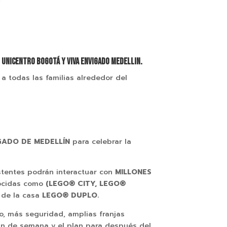
N UNICENTRO BOGOTÁ Y VIVA ENVIGADO MEDELLIN.
 a todas las familias alrededor del
GADO DE MEDELLÍN
para celebrar la
stentes podrán interactuar con
MILLONES
nocidas como
(
LEGO
® CITY,
LEGO
®
 de la casa
LEGO
® DUPLO.
o, más seguridad, amplias franjas
 fin de semana y el plan para después del