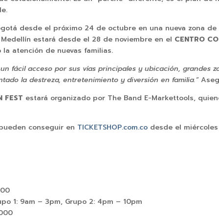
le.
ogotá desde el próximo 24 de octubre en una nueva zona de g
 Medellín estará desde el 28 de noviembre en el
CENTRO CO
la atención de nuevas familias.
s un fácil acceso por sus vías principales y ubicación, grande
ado la destreza, entretenimiento y diversión en familia.”
Aseg
N FEST
estará organizado por The Band E-Markettools, quien
pueden conseguir en
TICKETSHOP.com.co
desde el miércoles
000
rupo 1: 9am – 3pm, Grupo 2: 4pm – 10pm
,000