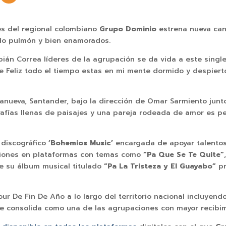
es del regional colombiano
Grupo Dominio
estrena nueva can
odo pulmón y bien enamorados.
bián Correa líderes de la agrupación se da vida a este single
e Feliz todo el tiempo estas en mi mente dormido y despier
illanueva, Santander, bajo la dirección de Omar Sarmiento junt
rafías llenas de paisajes y una pareja rodeada de amor es p
 discográfico
‘Bohemios Music’
encargada de apoyar talentos
ciones en plataformas con temas como
“Pa Que Se Te Quite”
e su álbum musical titulado
“Pa La Tristeza y El Guayabo”
pr
ur De Fin De Año a lo largo del territorio nacional incluye
e consolida como una de las agrupaciones con mayor recibimi