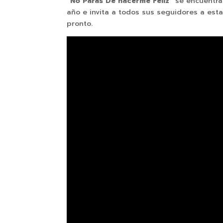
“No Paras De hacerme Feliz”
se encuentr
año e invita a todos sus seguidores a est
pronto.