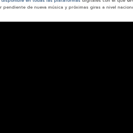
a
disponible en todas las plataformas
digitales con el que
Gr
ar pendiente de nueva música y próximas giras a nivel nacion