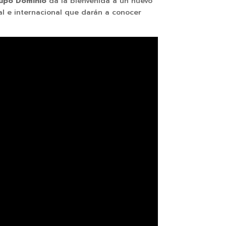
upo Dominio
da la bienvenida a un nuevo
al e internacional que darán a conocer