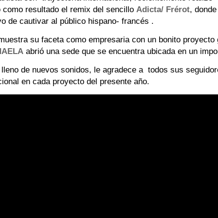
como resultado el remix del sencillo
Adicta/ Frérot
, donde
o de cautivar al público hispano- francés .
 muestra su faceta como empresaria con un bonito proyect
AELA
abrió una sede que se encuentra ubicada en un impo
8 lleno de nuevos sonidos,
le agradece a todos sus seguidor
icional en cada proyecto del presente año.