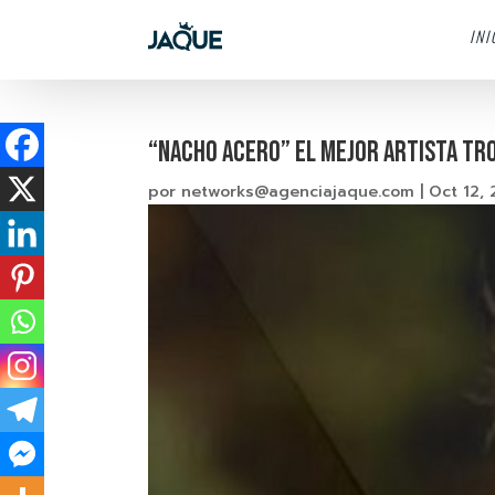
INI
“NACHO ACERO” El mejor artista tr
por
networks@agenciajaque.com
|
Oct 12, 