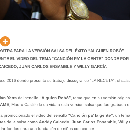
 YATRA PARA LA VERSIÓN SALSA DEL ÉXITO “ALGUIEN ROBÓ”
TE EL VIDEO DEL TEMA “CANCIÓN PA’ LA GENTE” DONDE POR
AICEDO, JUAN CARLOS ENSAMBLE Y WILLY GARCÍA
oso 2016 donde presentó su trabajo discográfico “LA RECETA”, el sal
ián Yatra
del sencillo
“Alguien Robó”
, tema que en su versión origina
FAME
, Mauro Castillo le da vida a esta versión salsa que fue grabada 
tá promocionado el video del sencillo
“Canción pa’ la gente”
, un tem
ntes de la salsa como
Anddy Caicedo, Juan Carlos Ensamble, Willy G
dar fondos para una fundación de niños con cáncer.