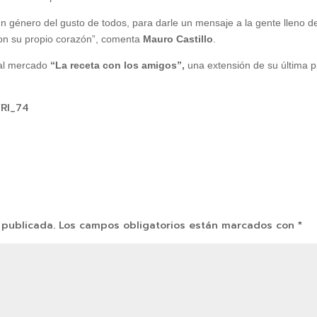
s un género del gusto de todos, para darle un mensaje a la gente lleno d
 con su propio corazón”, comenta
Mauro Castillo
.
 al mercado
“La receta con los amigos”,
una extensión de su última p
YRl_74
 publicada.
Los campos obligatorios están marcados con
*