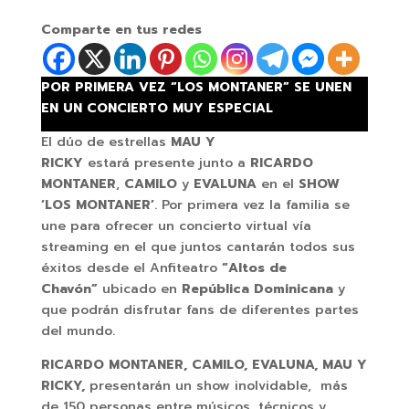
Comparte en tus redes
POR PRIMERA VEZ “LOS MONTANER” SE UNEN
EN UN CONCIERTO MUY ESPECIAL
El dúo de estrellas
MAU Y
RICKY
estará presente junto a
RICARDO
MONTANER
,
CAMILO
y
EVALUNA
en el
SHOW
‘LOS MONTANER’
. Por primera vez la familia se
une para ofrecer un concierto virtual vía
streaming en el que juntos cantarán todos sus
éxitos desde el Anfiteatro
“Altos de
Chavón”
ubicado en
República Dominicana
y
que podrán disfrutar fans de diferentes partes
del mundo.
RICARDO MONTANER, CAMILO, EVALUNA, MAU Y
RICKY,
presentarán un show inolvidable, más
de 150 personas entre músicos, técnicos y