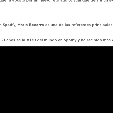
 que le apostó por un nuevo reto audiovisual que dejara un e
 Spotify,
Maria Becerra
es una de las referentes principale
o 21 años es la #130 del mundo en Spotify y ha recibido más