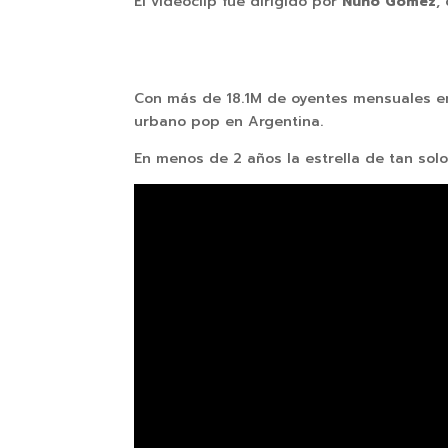
El videoclip fue dirigido por
Nuno Gómez
,
Con más de 18.1M de oyentes mensuales en
urbano pop en Argentina.
En menos de 2 años la estrella de tan sol